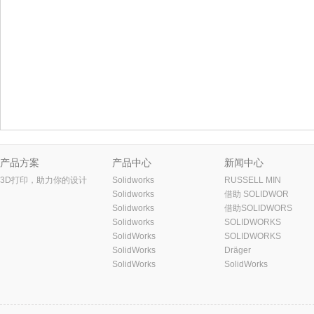
产品方案
产品中心
新闻中心
3D打印，助力你的设计
Solidworks
RUSSELL MIN
Solidworks
借助 SOLIDWOR
Solidworks
借助SOLIDWORS
Solidworks
SOLIDWORKS
SolidWorks
SOLIDWORKS
SolidWorks
Dräger
SolidWorks
SolidWorks